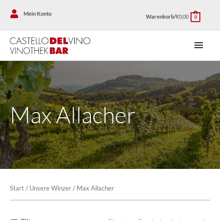
Zum
Mein Konto
Warenkorb/
€
0,00
Inhalt
0
springen
Haup
Max Allacher
Start
/
Unsere Winzer
/ Max Allacher