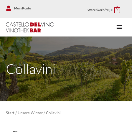
Zum
Mein Konto
Warenkorb/
€
0,00
Inhalt
0
springen
Haup
Collavini
Start
/
Unsere Winzer
/ Collavini