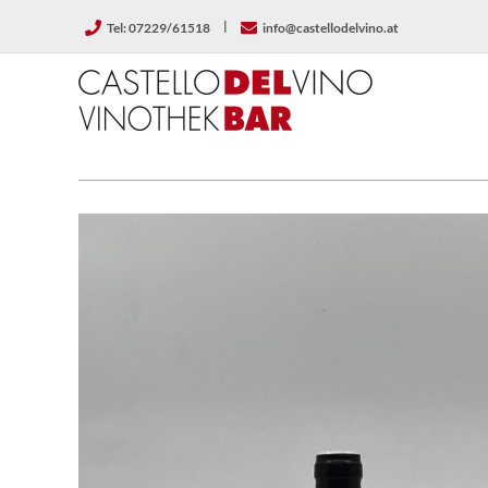
Zum
|
Tel: 07229/61518
info@castellodelvino.at
Inhalt
springen