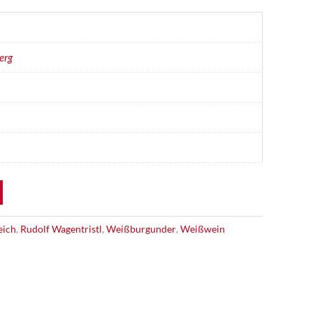
erg
eich
,
Rudolf Wagentristl
,
Weißburgunder
,
Weißwein