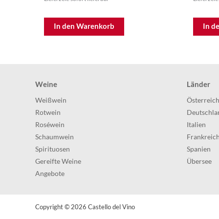
In den Warenkorb
In d
Weine
Länder
Weißwein
Österreic
Rotwein
Deutschla
Roséwein
Italien
Schaumwein
Frankreic
Spirituosen
Spanien
Gereifte Weine
Übersee
Angebote
Copyright © 2026
Castello del Vino