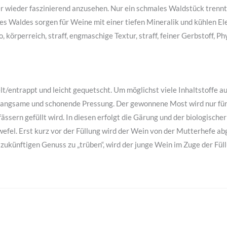
r wieder faszinierend anzusehen. Nur ein schmales Waldstück trennt
es Waldes sorgen für Weine mit einer tiefen Mineralik und kühlen El
 körperreich, straff, engmaschige Textur, straff, feiner Gerbstoff, P
/entrappt und leicht gequetscht. Um möglichst viele Inhaltstoffe aus
s langsame und schonende Pressung. Der gewonnene Most wird nur für
ässern gefüllt wird. In diesen erfolgt die Gärung und der biologisch
fel. Erst kurz vor der Füllung wird der Wein von der Mutterhefe ab
ukünftigen Genuss zu „trüben“, wird der junge Wein im Zuge der Füllu