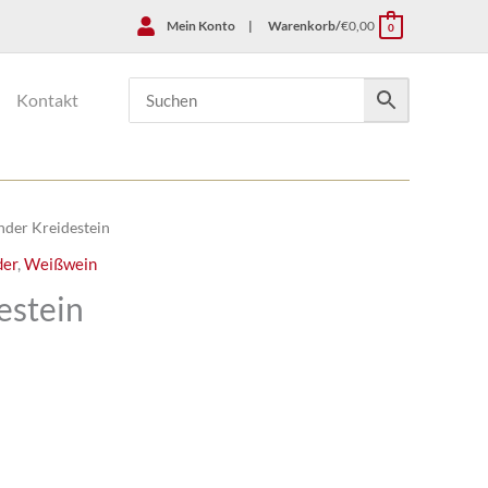
Mein Konto
|
Warenkorb/
€
0,00
0
Kontakt
der Kreidestein
der
,
Weißwein
estein