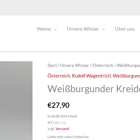
Weine
Unsere Winzer
Über uns
Start
/
Unsere Winzer
/
Österreich
/ Weißburgun
Österreich
,
Rudolf Wagentristl
,
Weißburgun
Weißburgunder Kreid
€
27,90
Enthält 20% MwSt.
(
€
37,20
/ 1 L)
zzgl.
Versand
Lieferzeit: sofort lieferbar