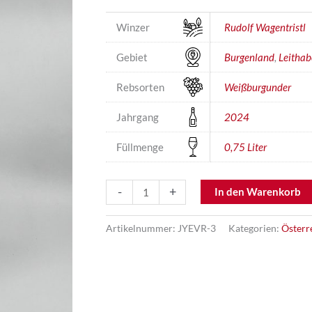
Winzer
Rudolf Wagentristl
Gebiet
Burgenland
,
Leithab
Rebsorten
Weißburgunder
Jahrgang
2024
Füllmenge
0,75 Liter
Weißburgunder
-
+
In den Warenkorb
Kreidestein
Menge
Artikelnummer:
JYEVR-3
Kategorien:
Österr