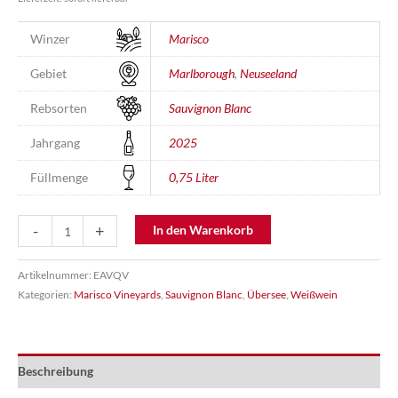
Winzer
Marisco
Gebiet
Marlborough
,
Neuseeland
Rebsorten
Sauvignon Blanc
Jahrgang
2025
Füllmenge
0,75 Liter
Sauvignon
-
+
In den Warenkorb
Blanc
"The
Artikelnummer:
EAVQV
Ned"
Kategorien:
Marisco Vineyards
,
Sauvignon Blanc
,
Übersee
,
Weißwein
Menge
Beschreibung