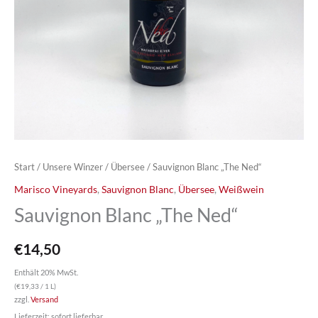
Start
/
Unsere Winzer
/
Übersee
/ Sauvignon Blanc „The Ned“
Marisco Vineyards
,
Sauvignon Blanc
,
Übersee
,
Weißwein
Sauvignon Blanc „The Ned“
€
14,50
Enthält 20% MwSt.
(
€
19,33
/ 1 L)
zzgl.
Versand
Lieferzeit: sofort lieferbar