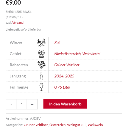
€
9,00
Enthält 20% MwSt.
(
€
12,00
/ 1 L)
zzgl.
Versand
Lieferzeit: sofort lieferbar
Winzer
Zull
Gebiet
Niederösterreich
,
Weinviertel
Rebsorten
Grüner Veltliner
Jahrgang
2024
,
2025
Füllmenge
0,75 Liter
Grüner
-
+
In den Warenkorb
Veltliner
Weinviertel
Artikelnummer:
AJDEV
DAC
Kategorien:
Grüner Veltliner
,
Österreich
,
Weingut Zull
,
Weißwein