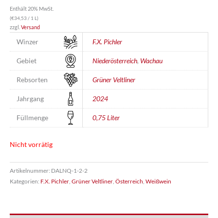
Enthält 20% MwSt.
(
€
34,53
/ 1 L)
zzgl.
Versand
Winzer
F.X. Pichler
Gebiet
Niederösterreich
,
Wachau
Rebsorten
Grüner Veltliner
Jahrgang
2024
Füllmenge
0,75 Liter
Nicht vorrätig
Artikelnummer:
DALNQ-1-2-2
Kategorien:
F.X. Pichler
,
Grüner Veltliner
,
Österreich
,
Weißwein