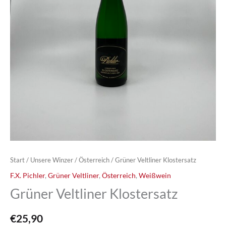
Start
/
Unsere Winzer
/
Österreich
/ Grüner Veltliner Klostersatz
F.X. Pichler
,
Grüner Veltliner
,
Österreich
,
Weißwein
Grüner Veltliner Klostersatz
€
25,90