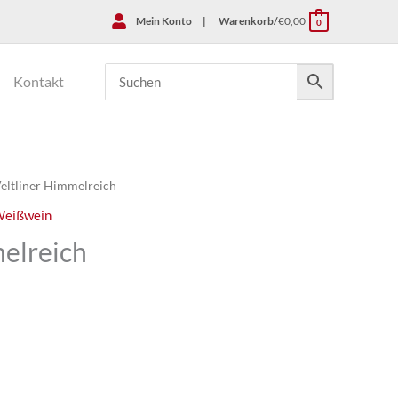
Mein Konto
|
Warenkorb/
€
0,00
0
Kontakt
eltliner Himmelreich
eißwein
elreich