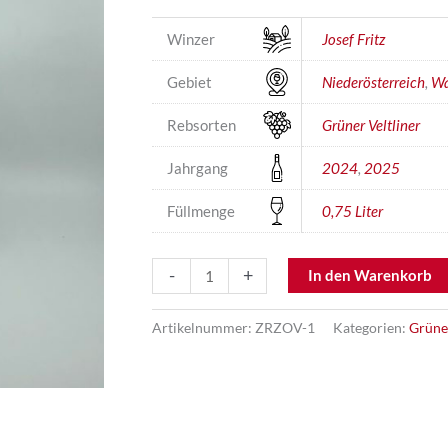
Winzer
Josef Fritz
Gebiet
Niederösterreich
,
W
Rebsorten
Grüner Veltliner
Jahrgang
2024
,
2025
Füllmenge
0,75 Liter
Grüner
-
+
In den Warenkorb
Veltliner
Himmelreich
Artikelnummer:
ZRZOV-1
Kategorien:
Grüner
Menge