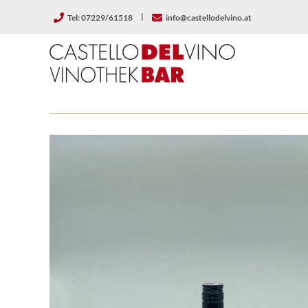
Zum
|
Tel: 07229/61518
info@castellodelvino.at
Inhalt
springen