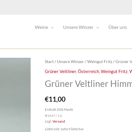
Weine
Unsere Winzer
Über uns
Start
/
Unsere Winzer
/
Weingut Fritz
/ Grüner V
Grüner Veltliner
,
Österreich
,
Weingut Fritz
,
W
Grüner Veltliner Himm
€
11,00
Enthält 20% MwSt.
(
€
14,67
/ 1 L)
zzgl.
Versand
Lieferzeit: sofort lieferbar