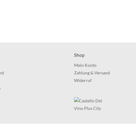
Shop
h
Mein Konto
nd
Zahlung & Versand
Widerruf
h