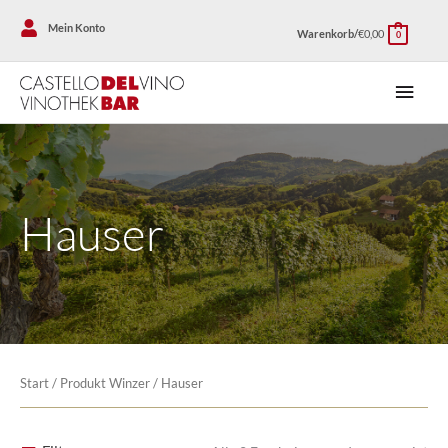
Zum
Mein Konto
Warenkorb/
€
0,00
Inhalt
0
springen
Haup
Hauser
Start
/ Produkt Winzer / Hauser