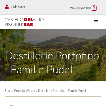
Zum
Mein Konto
Warenkorb/
€
0,00
Inhalt
0
springen
Haup
Destillerie Portofino
- Familie Pudel
Start
/ Produkt Winzer / Destillerie Portofino - Familie Pudel