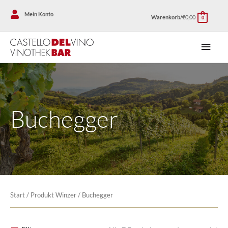
Zum
Mein Konto
Warenkorb/
€
0,00
Inhalt
0
springen
Haup
Buchegger
Start
/ Produkt Winzer / Buchegger