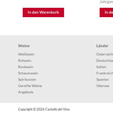
Jahrgan
In den Warenkorb
In d
Weine
Länder
Weißwein
Österreic
Rotwein
Deutschla
Roséwein
Italien
Schaumwein
Frankreic
Spirituosen
Spanien
Gereifte Weine
Übersee
Angebote
Copyright © 2026
Castello del Vino