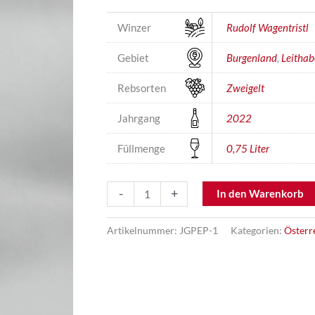
Winzer
Rudolf Wagentristl
Gebiet
Burgenland
,
Leithab
Rebsorten
Zweigelt
Jahrgang
2022
Füllmenge
0,75 Liter
Zweigelt
-
+
In den Warenkorb
Kalkstein
Menge
Artikelnummer:
JGPEP-1
Kategorien:
Österr