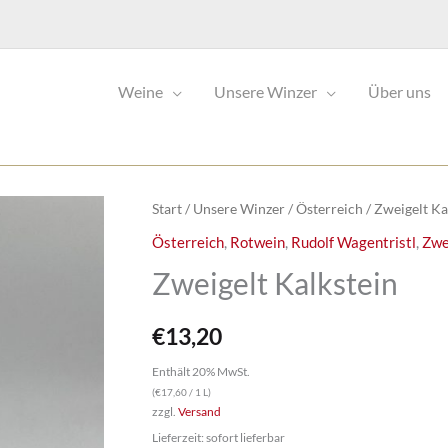
Weine
Unsere Winzer
Über uns
Start
/
Unsere Winzer
/
Österreich
/ Zweigelt Ka
Österreich
,
Rotwein
,
Rudolf Wagentristl
,
Zwe
Zweigelt Kalkstein
€
13,20
Enthält 20% MwSt.
(
€
17,60
/ 1 L)
zzgl.
Versand
Lieferzeit: sofort lieferbar