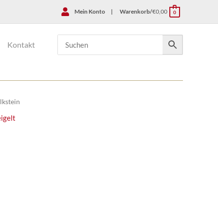
Mein Konto
|
Warenkorb/
€
0,00
0
Kontakt
lkstein
igelt