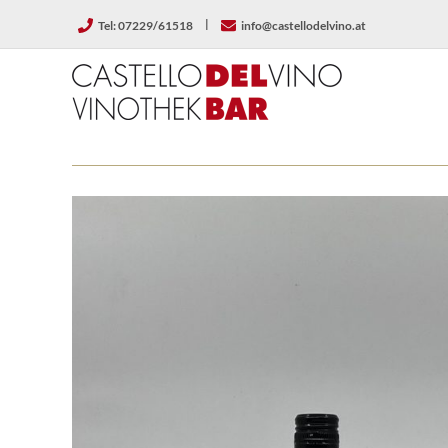
Zum
|
Tel: 07229/61518
info@castellodelvino.at
Inhalt
springen