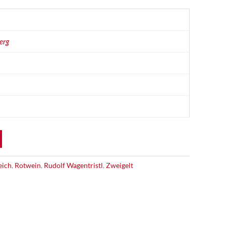
erg
eich
,
Rotwein
,
Rudolf Wagentristl
,
Zweigelt