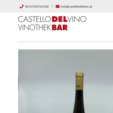
Zum
|
Tel: 07229/61518
info@castellodelvino.at
Inhalt
springen