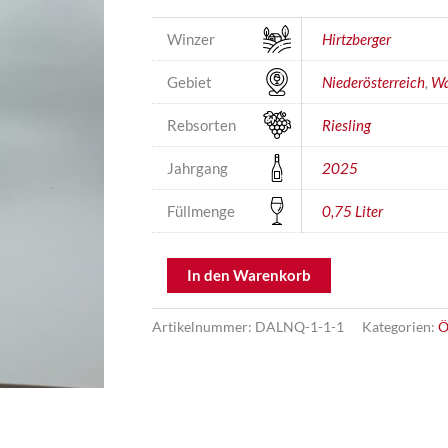
Winzer
Hirtzberger
Gebiet
Niederösterreich
,
W
Rebsorten
Riesling
Jahrgang
2025
Füllmenge
0,75 Liter
Riesling
In den Warenkorb
Smaragd
Singerriedel
Artikelnummer:
DALNQ-1-1-1
Kategorien:
Ö
Menge