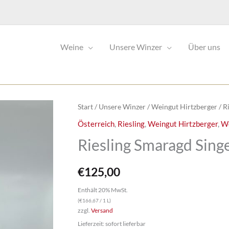
Weine
Unsere Winzer
Über uns
Start
/
Unsere Winzer
/
Weingut Hirtzberger
/ R
Österreich
,
Riesling
,
Weingut Hirtzberger
,
W
Riesling Smaragd Sing
€
125,00
Enthält 20% MwSt.
(
€
166,67
/ 1 L)
zzgl.
Versand
Lieferzeit: sofort lieferbar