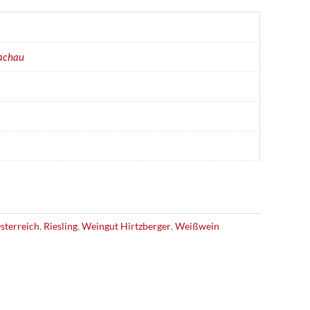
achau
sterreich
,
Riesling
,
Weingut Hirtzberger
,
Weißwein