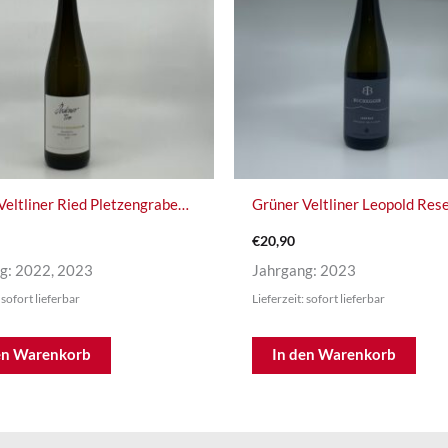
Grüner Veltliner Ried Pletzengraben Traisental DAC Reserve
Grüner Veltliner Leopold Res
€
20,90
g: 2022, 2023
Jahrgang: 2023
 sofort lieferbar
Lieferzeit: sofort lieferbar
en Warenkorb
In den Warenkorb