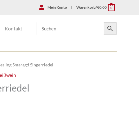
Mein Konto
|
Warenkorb/
€
0,00
0
Kontakt
iesling Smaragd Singerriedel
eißwein
erriedel