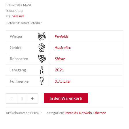
Enthält 20% MwSt.
(
€
23,87
/ 1 L)
zzgl.
Versand
Lieferzeit: sofort lieferbar
Winzer
Penfolds
Gebiet
Australien
Rebsorten
Shiraz
Jahrgang
2021
Füllmenge
0,75 Liter
Max
-
+
In den Warenkorb
´s
Shiraz
Artikelnummer:
FHPUP
Kategorien:
Penfolds
,
Rotwein
,
Übersee
-
Penfolds