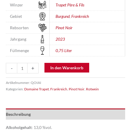
Winzer
Trapet Père & Fils
Gebiet
Burgund
,
Frankreich
Rebsorten
Pinot Noir
Jahrgang
2023
Füllmenge
0,75 Liter
Gevrey-
-
+
In den Warenkorb
Chambertin
Menge
Artikelnummer:
QOIAI
Kategorien:
Domaine Trapet
,
Frankreich
,
Pinot Noir
,
Rotwein
Beschreibung
Alkoholgehalt
: 13,0 %vol.