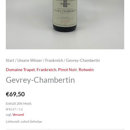
Start
/
Unsere Winzer
/
Frankreich
/ Gevrey-Chambertin
Domaine Trapet
,
Frankreich
,
Pinot Noir
,
Rotwein
Gevrey-Chambertin
€
69,50
Enthält 20% MwSt.
(
€
92,67
/ 1 L)
zzgl.
Versand
Lieferzeit: sofort lieferbar