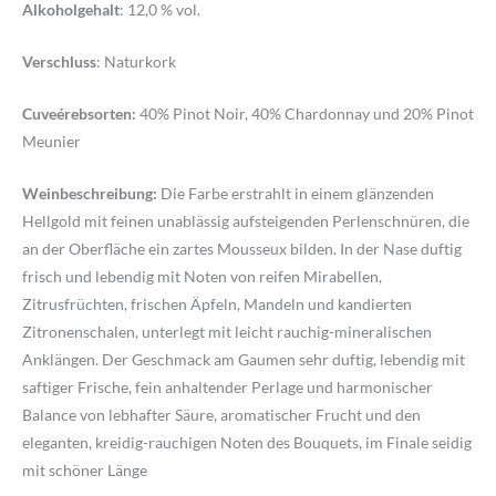
Alkoholgehalt
: 12,0 % vol.
Verschluss
: Naturkork
Cuveérebsorten:
40% Pinot Noir, 40% Chardonnay und 20% Pinot
Meunier
Weinbeschreibung:
Die Farbe erstrahlt in einem glänzenden
Hellgold mit feinen unablässig aufsteigenden Perlenschnüren, die
an der Oberfläche ein zartes Mousseux bilden. In der Nase duftig
frisch und lebendig mit Noten von reifen Mirabellen,
Zitrusfrüchten, frischen Äpfeln, Mandeln und kandierten
Zitronenschalen, unterlegt mit leicht rauchig-mineralischen
Anklängen. Der Geschmack am Gaumen sehr duftig, lebendig mit
saftiger Frische, fein anhaltender Perlage und harmonischer
Balance von lebhafter Säure, aromatischer Frucht und den
eleganten, kreidig-rauchigen Noten des Bouquets, im Finale seidig
mit schöner Länge