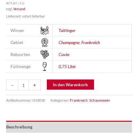
(
€
71,87
/ 1 L)
zzgl.
Versand
Lieferzeit: sofort lieferbar
Winzer
Taittinger
Gebiet
Champagne
,
Frankreich
Rebsorten
Cuvèe
Füllmenge
0,75 Liter
Champagner
-
+
In den Warenkorb
Brut
Réserve
Artikelnummer:
OXRNE
Kategorien:
Frankreich
,
Schaumwein
-
Taittinger
Menge
Beschreibung