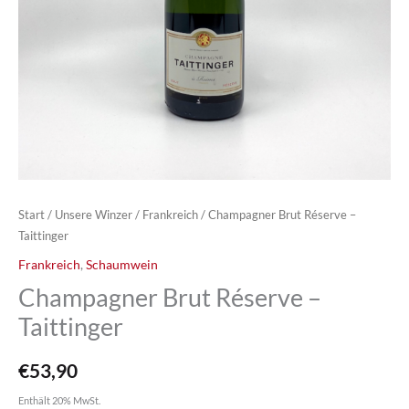
Start
/
Unsere Winzer
/
Frankreich
/ Champagner Brut Réserve –
Taittinger
Frankreich
,
Schaumwein
Champagner Brut Réserve –
Taittinger
€
53,90
Enthält 20% MwSt.