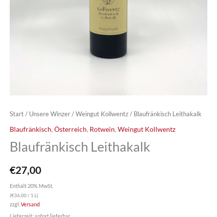
Start
/
Unsere Winzer
/
Weingut Kollwentz
/ Blaufränkisch Leithakalk
Blaufränkisch
,
Österreich
,
Rotwein
,
Weingut Kollwentz
Blaufränkisch Leithakalk
€
27,00
Enthält 20% MwSt.
(
€
36,00
/ 1 L)
zzgl.
Versand
Lieferzeit: sofort lieferbar