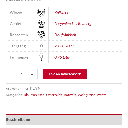
Winzer
Kollwentz
Gebiet
Burgenland
,
Leithaberg
Rebsorten
Blaufränkisch
Jahrgang
2021
,
2023
Füllmenge
0,75 Liter
Blaufränkisch
-
+
In den Warenkorb
Leithakalk
Menge
Artikelnummer:
KLJYP
Kategorien:
Blaufränkisch
,
Österreich
,
Rotwein
,
Weingut Kollwentz
Beschreibung