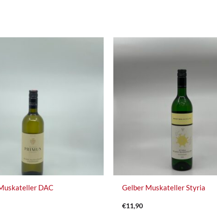
Muskateller DAC
Gelber Muskateller Styria
€
11,90