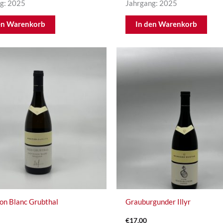
g: 2025
Jahrgang: 2025
en Warenkorb
In den Warenkorb
on Blanc Grubthal
Grauburgunder Illyr
€
17,00