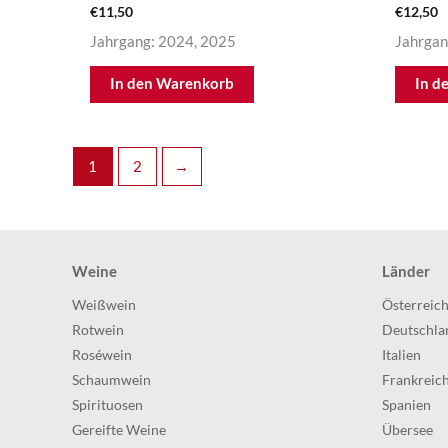
€
11,50
€
12,50
Jahrgang: 2024, 2025
Jahrgan
In den Warenkorb
In d
1
2
→
Weine
Länder
Weißwein
Österreic
Rotwein
Deutschla
Roséwein
Italien
Schaumwein
Frankreic
Spirituosen
Spanien
Gereifte Weine
Übersee