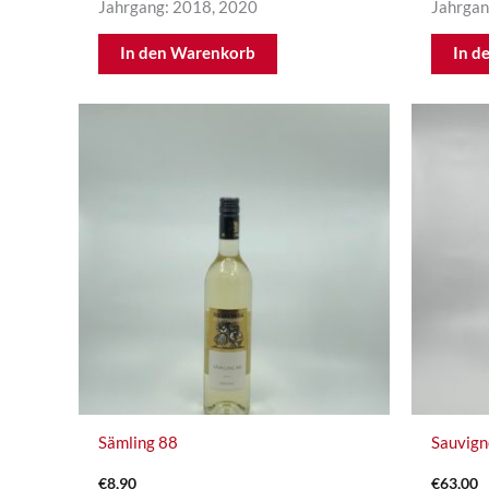
Jahrgang: 2018, 2020
Jahrgan
In den Warenkorb
In d
Sämling 88
Sauvign
€
8,90
€
63,00