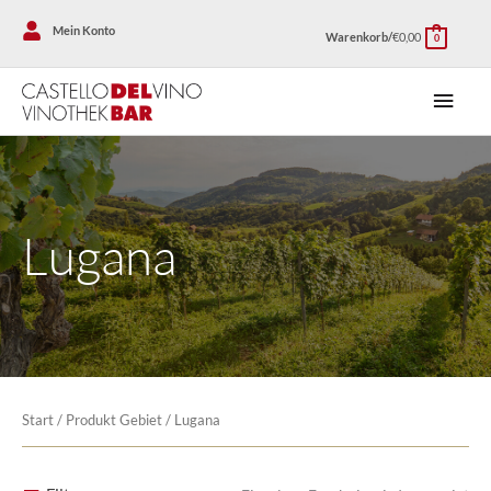
Zum
Mein Konto
Warenkorb/
€
0,00
Inhalt
0
springen
Haup
Lugana
Start
/ Produkt Gebiet / Lugana